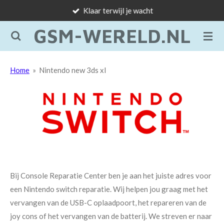
Klaar terwijl je wacht
Ga
direct
GSM-WERELD.NL
naar
de
hoofdinhoud
Home
»
Nintendo new 3ds xl
Bij Console Reparatie Center ben je aan het juiste adres voor
een Nintendo switch reparatie. Wij helpen jou graag met het
vervangen van de
USB-C oplaadpoort
, het repareren van de
joy cons of het
vervangen van de batterij
. We streven er naar