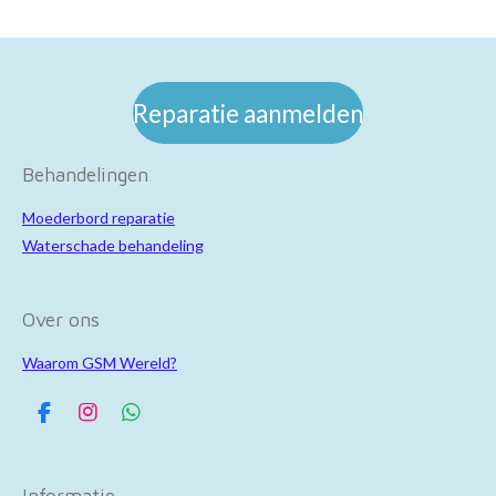
Reparatie aanmelden
Behandelingen
Moederbord reparatie
Waterschade behandeling
Over ons
Waarom GSM Wereld?
F
I
W
a
n
h
c
s
a
e
t
t
Informatie