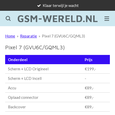
Klaar terwijl je wacht
Ga
direct
GSM-WERELD.NL
naar
de
hoofdinhoud
Home
»
Reparatie
»
Pixel 7 (GVU6C/GQML3)
Pixel 7 (GVU6C/GQML3)
Onderdeel
Prijs
Scherm + LCD Origineel
€199,-
Scherm + LCD Incell
-
Accu
€89,-
Oplaad connector
€89,-
Backcover
€89,-