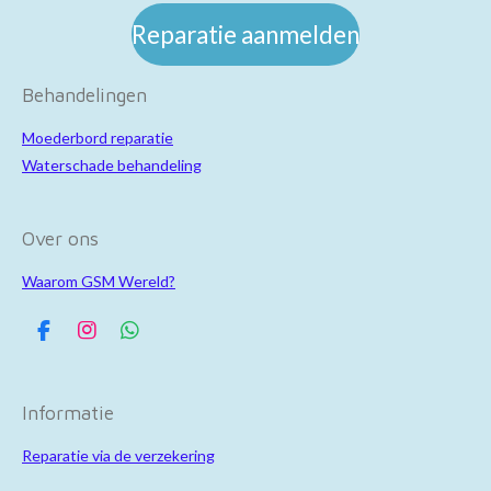
Reparatie aanmelden
Behandelingen
Moederbord reparatie
Waterschade behandeling
Over ons
Waarom GSM Wereld?
F
I
W
a
n
h
c
s
a
e
t
t
Informatie
b
a
s
o
g
A
Reparatie via de verzekering
o
r
p
k
a
p