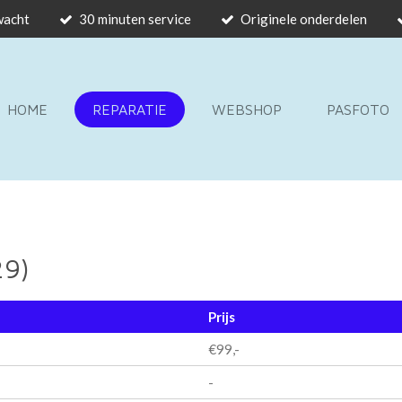
 wacht
30 minuten service
Originele onderdelen
HOME
REPARATIE
WEBSHOP
PASFOTO
29)
Prijs
€99,-
-