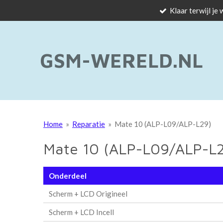
Klaar terwijl je
Ga
direct
naar
de
GSM-WERELD.NL
hoofdinhoud
Home
»
Reparatie
»
Mate 10 (ALP-L09/ALP-L29)
Mate 10 (ALP-L09/ALP-L
Onderdeel
Scherm + LCD Origineel
Scherm + LCD Incell