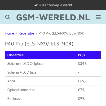
Klaar terwijl je wacht
Ga
direct
GSM-WERELD.NL
naar
de
hoofdinhoud
Home
»
Reparatie
»
P40 Pro (ELS-NX9/ ELS-N04)
P40 Pro (ELS-NX9/ ELS-N04)
Onderdeel
Prijs
Scherm + LCD Origineel
€349,-
Scherm + LCD Incell
-
Accu
€69,-
Oplaad connector
€75,-
Backcover
€99,-