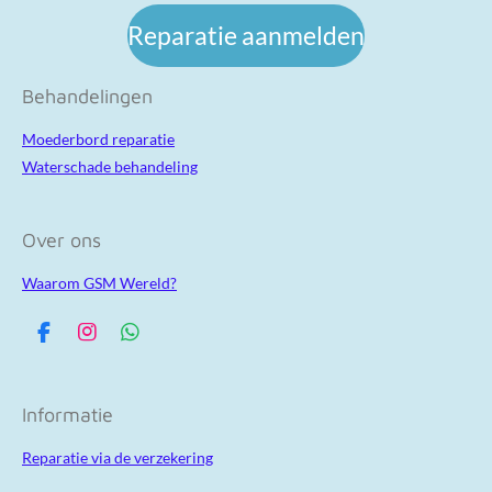
Reparatie aanmelden
Behandelingen
Moederbord reparatie
Waterschade behandeling
Over ons
Waarom GSM Wereld?
F
I
W
a
n
h
c
s
a
e
t
t
Informatie
b
a
s
o
g
A
Reparatie via de verzekering
o
r
p
k
a
p