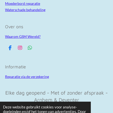
Moederbord reparatie
Waterschade behandeling
Over ons
Waarom GSM Wereld?
F
I
W
a
n
h
c
s
a
e
t
t
Informatie
b
a
s
o
g
A
Reparatie via de verzekering
o
r
p
k
a
p
m
Elke dag geopend - Met of zonder afspraak -
Arnhem & Deventer
© 2023 - 2026 Gsm-wereld.nl
Deze website gebruikt cookies voor analyse-
doeleinden en/of het tonen van advertenties. Door