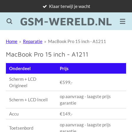
Klaar terwijl je wacht
Ga
direct
GSM-WERELD.NL
naar
de
hoofdinhoud
Home
»
Reparatie
»
MacBook Pro 15 inch - A1211
MacBook Pro 15 inch - A1211
Onderdeel
Prijs
Scherm + LCD
€599,-
Origineel
op aanvraag - laagste prijs
Scherm + LCD Incell
garantie
Accu
€149,-
op aanvraag - laagste prijs
Toetsenbord
garantie