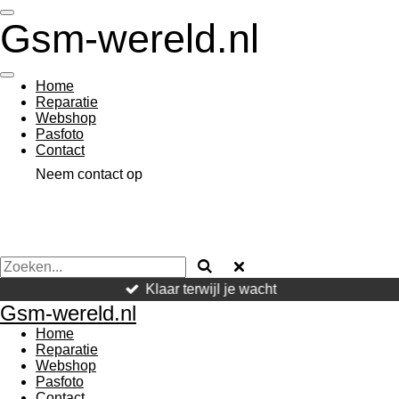
Ga
Gsm-wereld.nl
direct
naar
de
hoofdinhoud
Home
Reparatie
Webshop
Pasfoto
Contact
Neem contact op
Klaar terwijl je wacht
Gsm-wereld.nl
Home
Reparatie
Webshop
Pasfoto
Contact