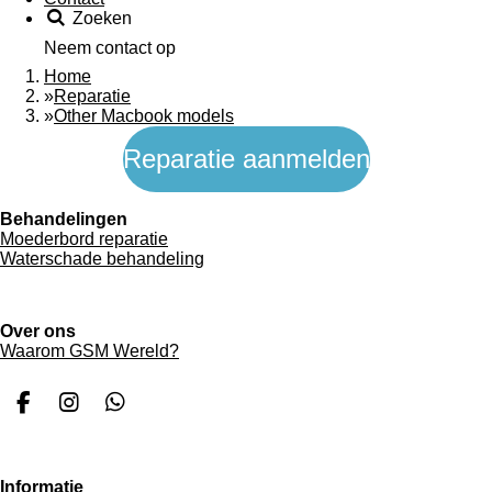
Zoeken
Neem contact op
Home
»
Reparatie
»
Other Macbook models
Reparatie aanmelden
Behandelingen
Moederbord reparatie
Waterschade behandeling
Over ons
Waarom GSM Wereld?
F
I
W
a
n
h
c
s
a
e
t
t
Informatie