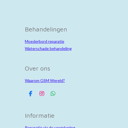
Behandelingen
Moederbord reparatie
Waterschade behandeling
Over ons
Waarom GSM Wereld?
F
I
W
a
n
h
c
s
a
e
t
t
Informatie
b
a
s
o
g
A
o
r
p
Reparatie via de verzekering