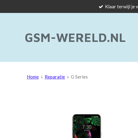
Klaar terwijl je
Ga
direct
naar
de
GSM-WERELD.NL
hoofdinhoud
Home
»
Reparatie
»
G Series