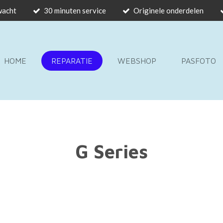
 wacht
30 minuten service
Originele onderdelen
HOME
REPARATIE
WEBSHOP
PASFOTO
G Series