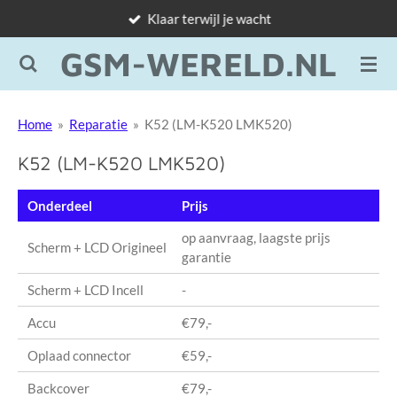
Klaar terwijl je wacht
Ga
direct
GSM-WERELD.NL
naar
de
hoofdinhoud
Home
»
Reparatie
»
K52 (LM-K520 LMK520)
K52 (LM-K520 LMK520)
Onderdeel
Prijs
op aanvraag, laagste prijs
Scherm + LCD Origineel
garantie
Scherm + LCD Incell
-
Accu
€79,-
Oplaad connector
€59,-
Backcover
€79,-