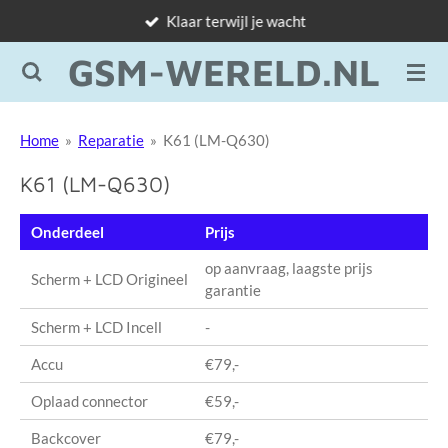
Klaar terwijl je wacht
Ga
direct
GSM-WERELD.NL
naar
de
hoofdinhoud
Home
»
Reparatie
»
K61 (LM-Q630)
K61 (LM-Q630)
Onderdeel
Prijs
op aanvraag, laagste prijs
Scherm + LCD Origineel
garantie
Scherm + LCD Incell
-
Accu
€79,-
Oplaad connector
€59,-
Backcover
€79,-