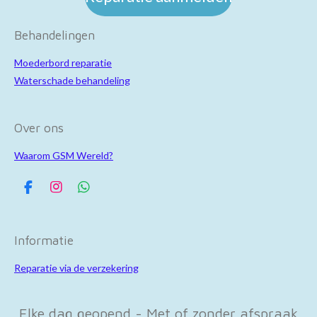
Behandelingen
Moederbord reparatie
Waterschade behandeling
Over ons
Waarom GSM Wereld?
F
I
W
a
n
h
c
s
a
e
t
t
Informatie
b
a
s
o
g
A
Reparatie via de verzekering
o
r
p
k
a
p
m
Elke dag geopend - Met of zonder afspraak