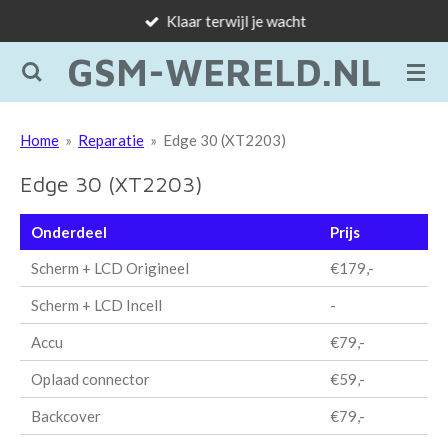
Klaar terwijl je wacht
Ga
direct
GSM-WERELD.NL
naar
de
hoofdinhoud
Home
»
Reparatie
»
Edge 30 (XT2203)
Edge 30 (XT2203)
Onderdeel
Prijs
Scherm + LCD Origineel
€179,-
Scherm + LCD Incell
-
Accu
€79,-
Oplaad connector
€59,-
Backcover
€79,-