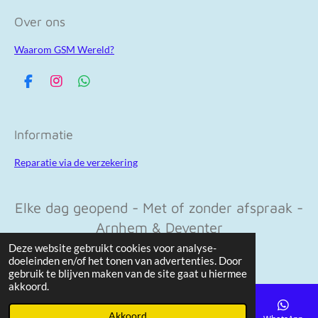
Over ons
Waarom GSM Wereld?
F
I
W
a
n
h
c
s
a
e
t
t
Informatie
b
a
s
o
g
A
Reparatie via de verzekering
o
r
p
k
a
p
m
Elke dag geopend - Met of zonder afspraak -
Arnhem & Deventer
© 2023 - 2026 Gsm-wereld.nl
Deze website gebruikt cookies voor analyse-
doeleinden en/of het tonen van advertenties. Door
gebruik te blijven maken van de site gaat u hiermee
akkoord.
Akkoord