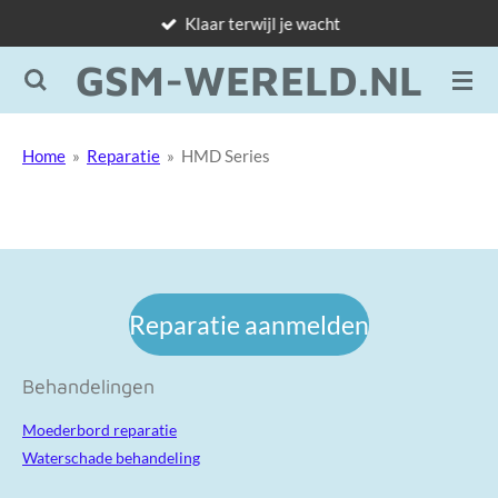
Klaar terwijl je wacht
Ga
direct
GSM-WERELD.NL
naar
de
hoofdinhoud
Home
»
Reparatie
»
HMD Series
Reparatie aanmelden
Behandelingen
Moederbord reparatie
Waterschade behandeling