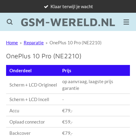
Klaar terwijl je wacht
Ga
direct
GSM-WERELD.NL
naar
de
hoofdinhoud
Home
»
Reparatie
»
OnePlus 10 Pro (NE2210)
OnePlus 10 Pro (NE2210)
Onderdeel
Prijs
op aanvraag, laagste prijs
Scherm + LCD Origineel
garantie
Scherm + LCD Incell
-
Accu
€79,-
Oplaad connector
€59,-
Backcover
€79,-