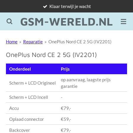
Klaar terwijl je wacht
Ga
direct
GSM-WERELD.NL
naar
de
hoofdinhoud
Home
»
Reparatie
»
OnePlus Nord CE 2 5G (IV2201)
OnePlus Nord CE 2 5G (IV2201)
Onderdeel
Prijs
op aanvraag, laagste prijs
Scherm + LCD Origineel
garantie
Scherm + LCD Incell
-
Accu
€79,-
Oplaad connector
€59,-
Backcover
€79,-