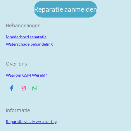
Reparatie aanmelden
Behandelingen
Moederbord reparatie
Waterschade behandeling
Over ons
Waarom GSM Wereld?
F
I
W
a
n
h
c
s
a
e
t
t
Informatie
b
a
s
o
g
A
Reparatie via de verzekering
o
r
p
k
a
p