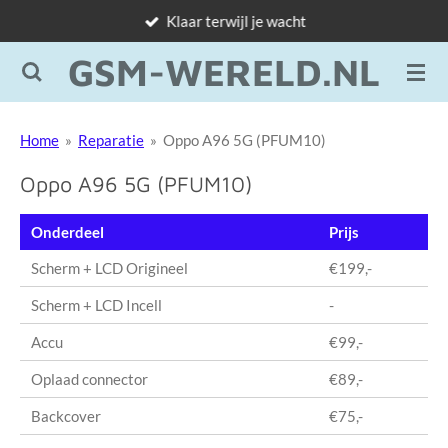
Klaar terwijl je wacht
Ga
direct
GSM-WERELD.NL
naar
de
hoofdinhoud
Home
»
Reparatie
»
Oppo A96 5G (PFUM10)
Oppo A96 5G (PFUM10)
Onderdeel
Prijs
Scherm + LCD Origineel
€199,-
Scherm + LCD Incell
-
Accu
€99,-
Oplaad connector
€89,-
Backcover
€75,-