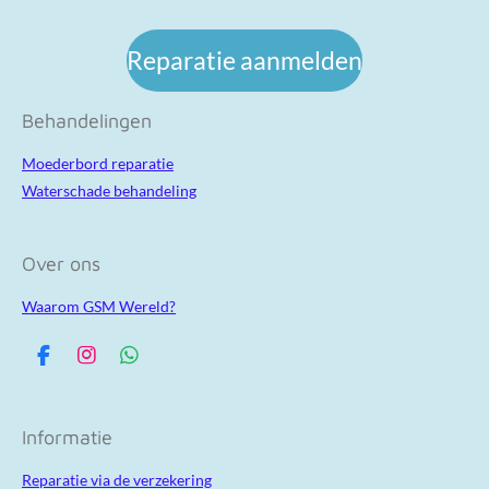
Reparatie aanmelden
Behandelingen
Moederbord reparatie
Waterschade behandeling
Over ons
Waarom GSM Wereld?
F
I
W
a
n
h
c
s
a
e
t
t
Informatie
b
a
s
o
g
A
Reparatie via de verzekering
o
r
p