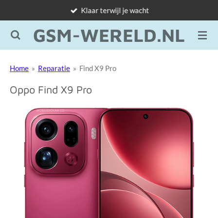
Klaar terwijl je wacht
Ga
direct
GSM-WERELD.NL
naar
de
hoofdinhoud
Home
»
Reparatie
»
Find X9 Pro
Oppo Find X9 Pro