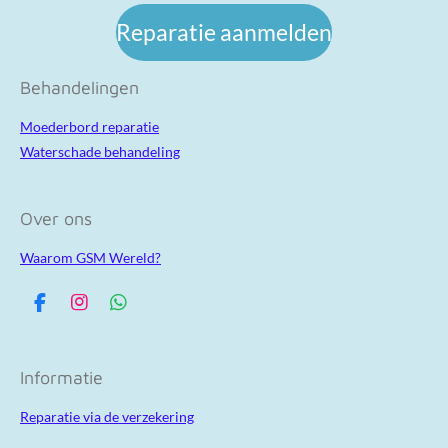
Reparatie aanmelden
Behandelingen
Moederbord reparatie
Waterschade behandeling
Over ons
Waarom GSM Wereld?
F
I
W
a
n
h
c
s
a
e
t
t
Informatie
b
a
s
o
g
A
Reparatie via de verzekering
o
r
p
k
a
p