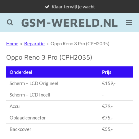
Klaar terwijl je wacht
Ga
direct
GSM-WERELD.NL
naar
de
hoofdinhoud
Home
»
Reparatie
»
Oppo Reno 3 Pro (CPH2035)
Oppo Reno 3 Pro (CPH2035)
Onderdeel
Prijs
Scherm + LCD Origineel
€159,-
Scherm + LCD Incell
-
Accu
€79,-
Oplaad connector
€75,-
Backcover
€55,-