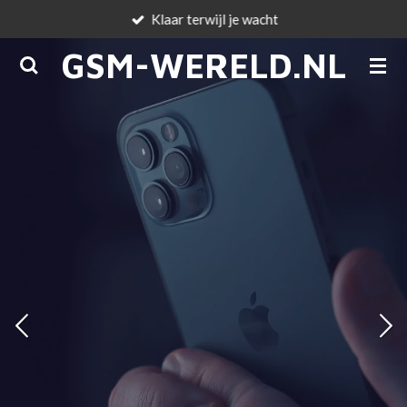
Klaar terwijl je wacht
Ga
direct
GSM-WERELD.NL
naar
de
hoofdinhoud