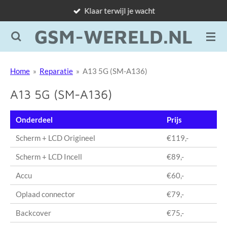
Klaar terwijl je wacht
Ga
direct
GSM-WERELD.NL
naar
de
hoofdinhoud
Home
»
Reparatie
»
A13 5G (SM-A136)
A13 5G (SM-A136)
Onderdeel
Prijs
Scherm + LCD Origineel
€119,-
Scherm + LCD Incell
€89,-
Accu
€60,-
Oplaad connector
€79,-
Backcover
€75,-