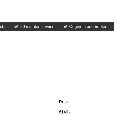
acht
30 minuten service
Originele onderdelen
Prijs
€149,-