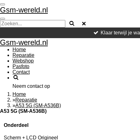
Ga
Gsm-wereld.nl
direct
naar
de
hoofdinhoud
Klaar terwijl je w
Gsm-wereld.nl
Home
Reparatie
Webshop
Pasfoto
Contact
Neem contact op
Home
»
Reparatie
»
A53 5G (SM-A536B)
A53 5G (SM-A536B)
Onderdeel
Scherm + LCD Origineel