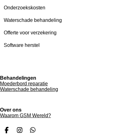
Onderzoekskosten
Waterschade behandeling
Offerte voor verzekering
Software herstel
Behandelingen
Moederbord reparatie
Waterschade behandeling
Over ons
Waarom GSM Wereld?
F
I
W
a
n
h