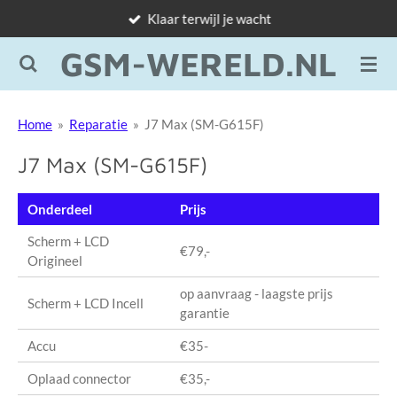
Klaar terwijl je wacht
Ga
direct
GSM-WERELD.NL
naar
de
hoofdinhoud
Home
»
Reparatie
»
J7 Max (SM-G615F)
J7 Max (SM-G615F)
Onderdeel
Prijs
Scherm + LCD
€79,-
Origineel
op aanvraag - laagste prijs
Scherm + LCD Incell
garantie
Accu
€35-
Oplaad connector
€35,-