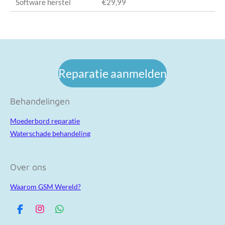
Software herstel
€29,99
Reparatie aanmelden
Behandelingen
Moederbord reparatie
Waterschade behandeling
Over ons
Waarom GSM Wereld?
F
I
W
a
n
h