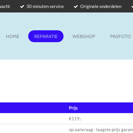
 wacht
30 minuten service
Originele onderdelen
HOME
REPARATIE
WEBSHOP
PASFOTO
Prijs
€119,-
op aanvraag - laagste prijs garan