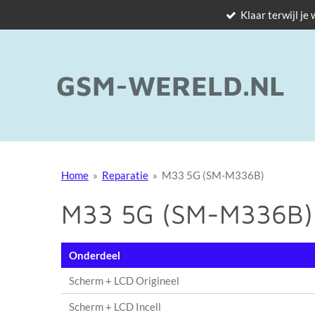
Klaar terwijl je
Ga
direct
naar
de
GSM-WERELD.NL
hoofdinhoud
Home
»
Reparatie
»
M33 5G (SM-M336B)
M33 5G (SM-M336B)
Onderdeel
Scherm + LCD Origineel
Scherm + LCD Incell