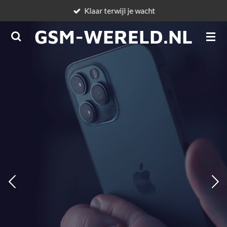
Klaar terwijl je wacht
Ga
direct
GSM-WERELD.NL
naar
de
hoofdinhoud