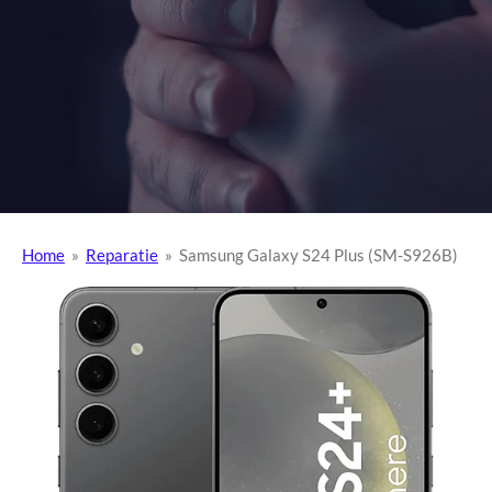
Home
»
Reparatie
»
Samsung Galaxy S24 Plus (SM-S926B)