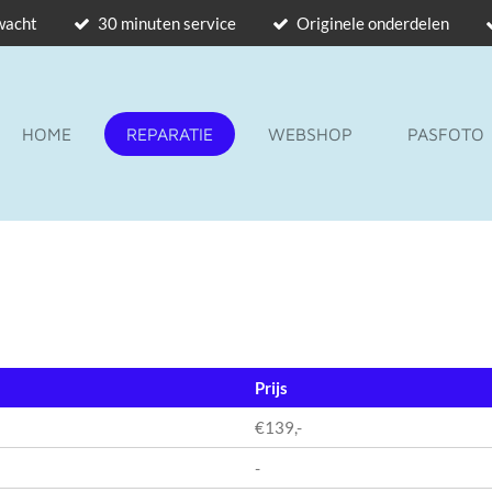
 wacht
30 minuten service
Originele onderdelen
HOME
REPARATIE
WEBSHOP
PASFOTO
Prijs
€139,-
-