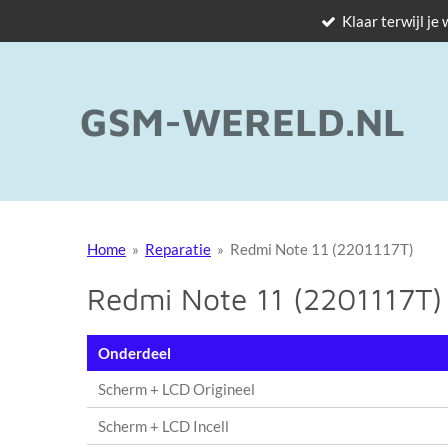
Klaar terwijl je
Ga
direct
naar
de
GSM-WERELD.NL
hoofdinhoud
Home
»
Reparatie
»
Redmi Note 11 (2201117T)
Redmi Note 11 (2201117T)
Onderdeel
Scherm + LCD Origineel
Scherm + LCD Incell