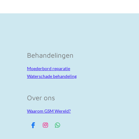
Behandelingen
Moederbord reparatie
Waterschade behandeling
Over ons
Waarom GSM Wereld?
F
I
W
a
n
h
c
s
a