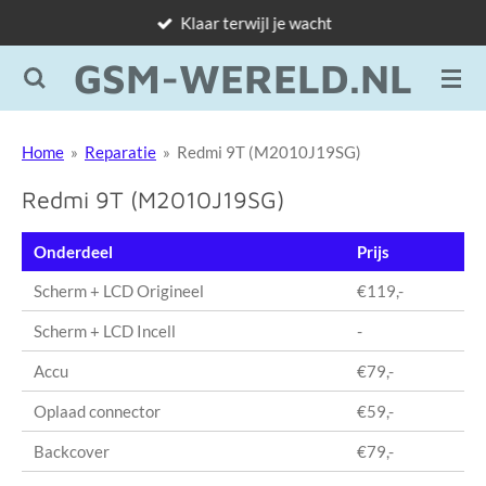
Klaar terwijl je wacht
Ga
direct
GSM-WERELD.NL
naar
de
hoofdinhoud
Home
»
Reparatie
»
Redmi 9T (M2010J19SG)
Redmi 9T (M2010J19SG)
Onderdeel
Prijs
Scherm + LCD Origineel
€119,-
Scherm + LCD Incell
-
Accu
€79,-
Oplaad connector
€59,-
Backcover
€79,-