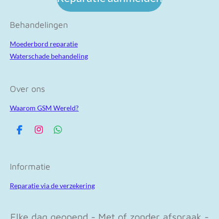
Behandelingen
Moederbord reparatie
Waterschade behandeling
Over ons
Waarom GSM Wereld?
F
I
W
a
n
h
c
s
a
e
t
t
Informatie
b
a
s
o
g
A
Reparatie via de verzekering
o
r
p
k
a
p
m
Elke dag geopend - Met of zonder afspraak -