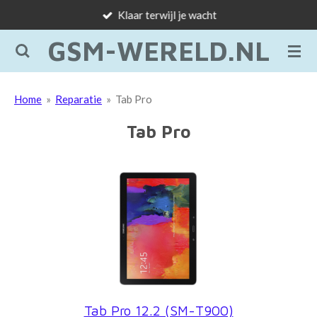
Klaar terwijl je wacht
Ga
direct
GSM-WERELD.NL
naar
de
hoofdinhoud
Home
»
Reparatie
»
Tab Pro
Tab Pro
Tab Pro 12.2 (SM-T900)