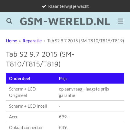
Klaar terwijl je wacht
Ga
direct
GSM-WERELD.NL
naar
de
hoofdinhoud
Home
»
Reparatie
»
Tab S2 9.7 2015 (SM-T810/T815/T819)
Tab S2 9.7 2015 (SM-
T810/T815/T819)
Onderdeel
Prijs
Scherm + LCD
op aanvraag - laagste prijs
Origineel
garantie
Scherm + LCD Incell
-
Accu
€99-
Oplaad connector
€49,-