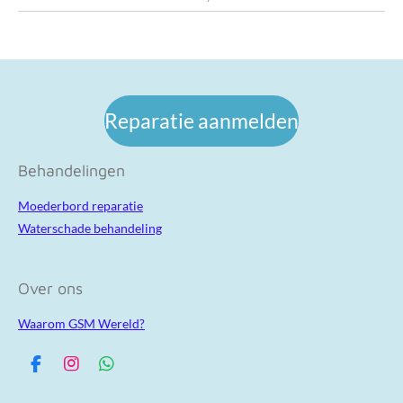
Reparatie aanmelden
Behandelingen
Moederbord reparatie
Waterschade behandeling
Over ons
Waarom GSM Wereld?
F
I
W
a
n
h