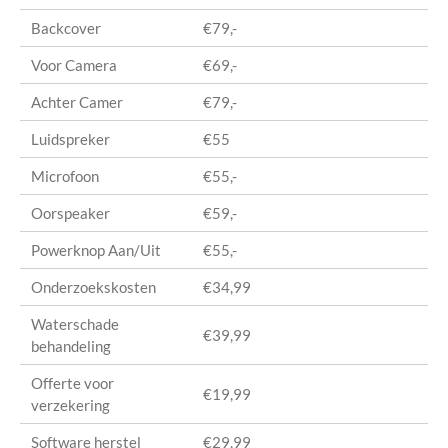
Backcover
€79,-
Voor Camera
€69,-
Achter Camer
€79,-
Luidspreker
€55
Microfoon
€55,-
Oorspeaker
€59,-
Powerknop Aan/Uit
€55,-
Onderzoekskosten
€34,99
Waterschade
€39,99
behandeling
Offerte voor
€19,99
verzekering
Software herstel
€29,99