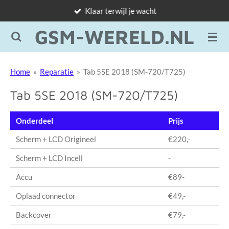
Klaar terwijl je wacht
Ga
direct
GSM-WERELD.NL
naar
de
hoofdinhoud
Home
»
Reparatie
»
Tab 5SE 2018 (SM-720/T725)
Tab 5SE 2018 (SM-720/T725)
Onderdeel
Prijs
Scherm + LCD Origineel
€220,-
Scherm + LCD Incell
-
Accu
€89-
Oplaad connector
€49,-
Backcover
€79,-