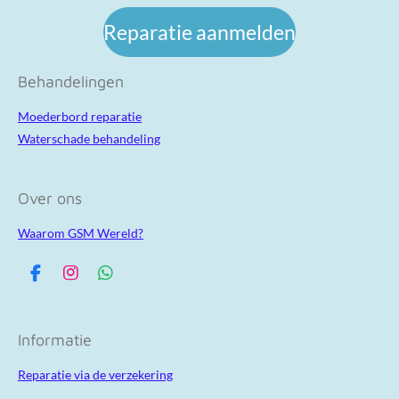
Reparatie aanmelden
Behandelingen
Moederbord reparatie
Waterschade behandeling
Over ons
Waarom GSM Wereld?
F
I
W
a
n
h
c
s
a
e
t
t
Informatie
b
a
s
o
g
A
Reparatie via de verzekering
o
r
p
k
a
p